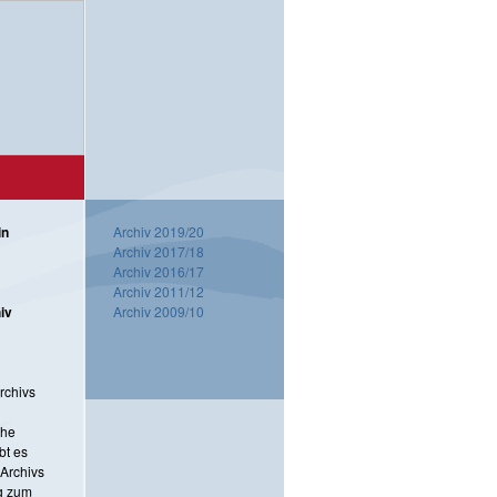
in
Archiv 2019/20
Archiv 2017/18
Archiv 2016/17
Archiv 2011/12
iv
Archiv 2009/10
rchivs
che
bt es
Archivs
g zum