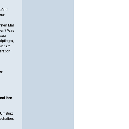
üttel:
pur
rsten Mal
uten? Was
hael
pflege),
rof. Dr.
ration:
hr
und ihre
 Umsturz
chaffen,