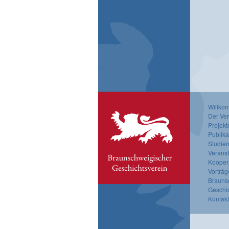
Willko
Der Ver
Projekt
Publika
Studien
Verans
Kooper
Vorträg
Brauns
Geschi
Kontak