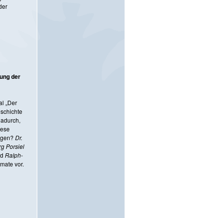
der
lung der
al „Der
schichte
dadurch,
iese
ungen?
Dr.
rg Porsiel
nd
Ralph-
mate vor.