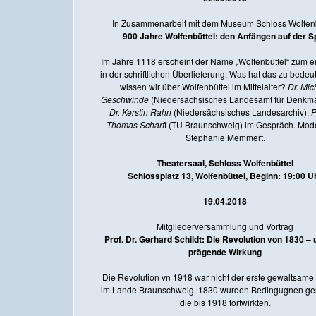
In Zusammenarbeit mit dem Museum Schloss Wolfenb
900 Jahre Wolfenbüttel: den Anfängen auf der S
Im Jahre 1118 erscheint der Name „Wolfenbüttel“ zum e
in der schriftlichen Überlieferung. Was hat das zu bede
wissen wir über Wolfenbüttel im Mittelalter?
Dr. Mic
Geschwinde
(Niedersächsisches Landesamt für Denkmal
Dr. Kerstin Rahn
(Niedersächsisches Landesarchiv),
P
Thomas Scharf
f (TU Braunschweig) im Gespräch. Mode
Stephanie Memmert.
Theatersaal, Schloss Wolfenbüttel
Schlossplatz 13, Wolfenbüttel, Beginn: 19:00 U
19.04.2018
Mitgliederversammlung und Vortrag
Prof. Dr. Gerhard Schildt: Die Revolution von 1830 – 
prägende Wirkung
Die Revolution vn 1918 war nicht der erste gewaltsame
im Lande Braunschweig. 1830 wurden Bedingugnen ges
die bis 1918 fortwirkten.