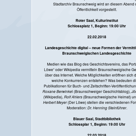
Stadtarchiv Braunschweig wird an diesem Abend 
Öffentlichkeit vorgestellt.
Roter Saal, Kulturinstitut
Schlossplatz 1, Beginn: 19:00 Uhr
22.02.2018
Landesgeschichte digital – neue Formen der Vermitt
Braunschweigischen Landesgeschichte
Medien wie das Blog des Geschichtsvereins, das Port
Löwe“ oder Wikipedia vermitteln Braunschweigische Ge
über das Internet. Welche Möglichkeiten eröffnen sich 
welche Konkurrenzen entstehen? Was bedeuten d
Publikationen für Buch- und Zeitschriften-Veröffentlich
Roxane Berwinke
l (Braunschweiger Geschichtsblog),
Jö
(Wikipedia),
Rolf Ahlers
(Braunschweigische Heimat) u
Herbert Meyer
(Der Löwe) stellen die verschiedenen For
Moderation:
Dr. Henning Steinführer
.
Blauer Saal, Stadtbibliothek
Schlossplar 1, Beginn: 19:00 Uhr
22.03.2018