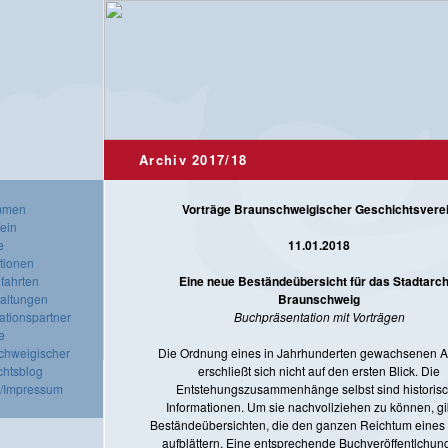
Archiv 2017/18
mmen
Vorträge Braunschweigischer Geschichtsvere
ein
e
11.01.2018
tionen
fahrten
Eine neue Beständeübersicht für das Stadtarch
taltungen
Braunschweig
ationspartner
Buchpräsentation mit Vorträgen
e
chweigischer
Die Ordnung eines in Jahrhunderten gewachsenen A
chtsblog
erschließt sich nicht auf den ersten Blick. Die
t/Impressum
Entstehungszusammenhänge selbst sind historis
Informationen. Um sie nachvollziehen zu können, gi
Beständeübersichten, die den ganzen Reichtum eines 
aufblättern. Eine entsprechende Buchveröffentlchun