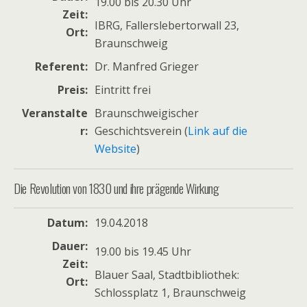
19.00 bis 20.30 Uhr
Zeit
IBRG, Fallerslebertorwall 23,
Ort
Braunschweig
Referent
Dr. Manfred Grieger
Preis
Eintritt frei
Veranstalte
Braunschweigischer
r
Geschichtsverein (
Link auf die
Website
)
Die Revolution von 1830 und ihre prägende Wirkung
Datum
19.04.2018
Dauer
19.00 bis 19.45 Uhr
Zeit
Blauer Saal, Stadtbibliothek:
Ort
Schlossplatz 1, Braunschweig