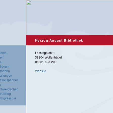
Herzog August Bibliothek
mmen
Lessingplatz 1
ein
38304 Wolfenbüttel
e
05331-808-203
tionen
fahrten
Website
taltungen
ationspartner
e
chweigischer
chtsblog
t/Impressum