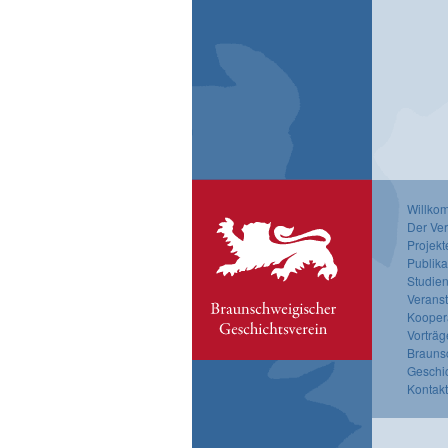
Willko
Der Ver
Projekt
Publika
Studien
Verans
Kooper
Vorträg
Brauns
Geschi
Kontak