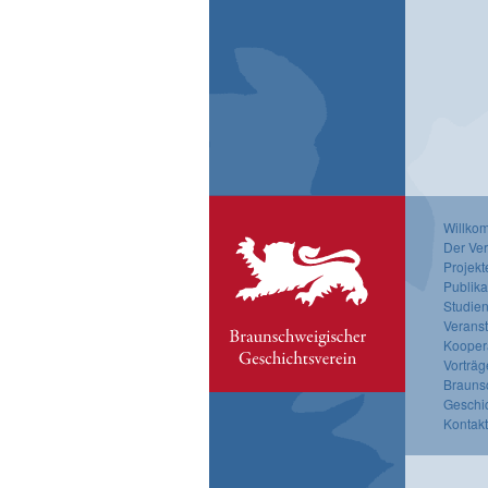
Willko
Der Ver
Projekt
Publika
Studien
Verans
Kooper
Vorträg
Brauns
Geschi
Kontak