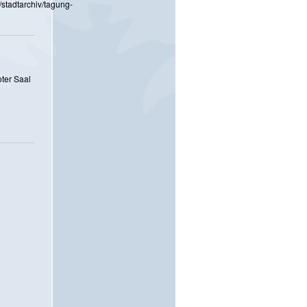
/stadtarchiv/tagung-
ter Saal