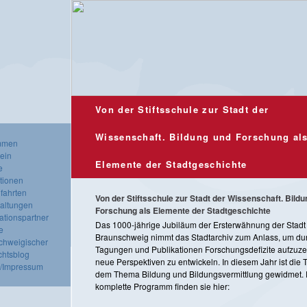
Von der Stiftsschule zur Stadt der
Wissenschaft. Bildung und Forschung al
mmen
ein
Elemente der Stadtgeschichte
e
tionen
fahrten
Von der Stiftsschule zur Stadt der Wissenschaft. Bild
taltungen
Forschung als Elemente der Stadtgeschichte
ationspartner
Das 1000-jährige Jubiläum der Ersterwähnung der Stadt
e
Braunschweig nimmt das Stadtarchiv zum Anlass, um du
chweigischer
Tagungen und Publikationen Forschungsdefizite aufzuz
chtsblog
neue Perspektiven zu entwickeln. In diesem Jahr ist die
t/Impressum
dem Thema Bildung und Bildungsvermittlung gewidmet.
komplette Programm finden sie hier: