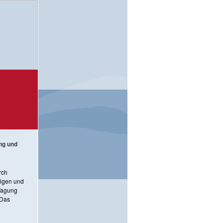
s
ung und
rch
eigen und
 Tagung
 Das