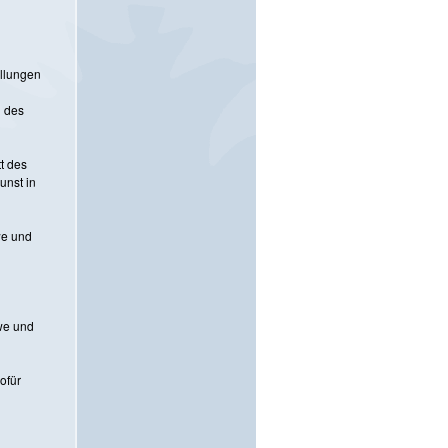
ellungen
n des
t des
unst in
we und
we und
ofür