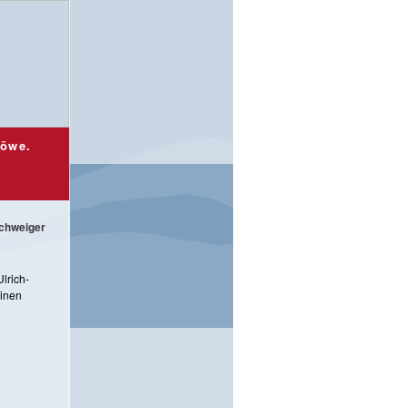
Löwe.
schweiger
lrich-
inen