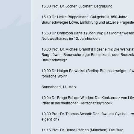
15.00 Prof. Dr. Jochen Luckhart: Begrüßung
15.10 Dr. Heike Pöppelmann: Gut gebrüllt. 850 Jahre
Braunschweiger Löwe. Einführung und aktuelle Fragest
15.50 Dr. Christoph Bartels (Bochum): Das Montanwese
Nordwestharzes im 12. Jahrhundert
16.30 Prof. Dr. Michael Brandt (Hildesheim): Die Werkstat
Burg-Löwen: Braunschweiger Bronzekunst oder Bronzek
Braunschweig?
19.00 Dr. Holger Berwinkel (Berlin): Braunschweiger Lö
römische Wölfin
Sonnabend, 11. März
10.0o Dr. Brage Bei der Wieden: Die Konkurrenz von Lö
Pferd in der welfischen Herrschaftssymbolik
10.30 Prof. Dr. Thomas Scharff: Der Löwe als Symbol – w
eigentlich?
11.15 Prof. Dr. Bernd Päffgen (München): Die Burg