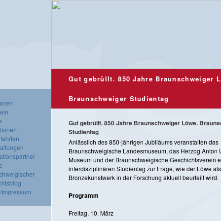
Gut gebrüllt. 850 Jahre Braunschweiger 
Braunschweiger Studientag
mmen
ein
e
Gut gebrüllt. 850 Jahre Braunschweiger Löwe. Braun
tionen
Studientag
fahrten
Anlässlich des 850-jährigen Jubiläums veranstalten das
taltungen
Braunschweigische Landesmuseum, das Herzog Anton U
ationspartner
Museum und der Braunschweigische Geschichtsverein e
e
interdisziplinären Studientag zur Frage, wie der Löwe als
chweigischer
Bronzekunstwerk in der Forschung aktuell beurteilt wird.
chtsblog
t/Impressum
Programm
Freitag, 10. März