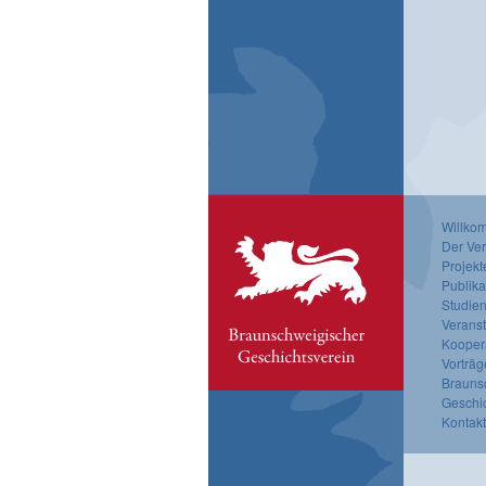
Willko
Der Ver
Projekt
Publika
Studien
Verans
Kooper
Vorträg
Brauns
Geschi
Kontak